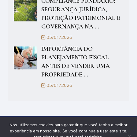
COMPLIANCE FUNDIÁRIO:
SEGURANÇA JURÍDICA,
PROTEÇÃO PATRIMONIAL E
GOVERNANÇA NA ...
05/01/2026
IMPORTÂNCIA DO
PLANEJAMENTO FISCAL
ANTES DE VENDER UMA
PROPRIEDADE ...
05/01/2026
Nós utilizamos cookies para garantir que você tenha a melhor
Política de Privacidade
experiência em nosso site. Se você continua a usar este site,
© Raphael Augusto Almeida Prado 2026 | Todos os